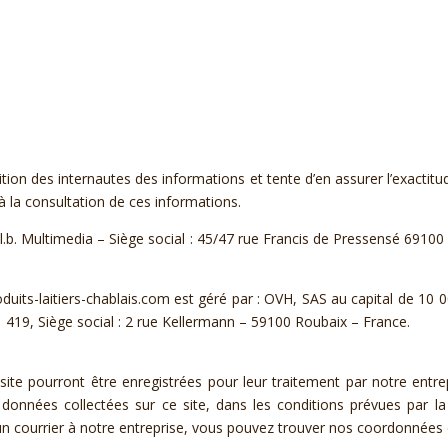
ition des internautes des informations et tente d’en assurer l’exactitu
à la consultation de ces informations.
l.b. Multimedia – Siège social : 45/47 rue Francis de Pressensé 6910
ts-laitiers-chablais.com est géré par : OVH, SAS au capital de 10 
419, Siège social : 2 rue Kellermann – 59100 Roubaix – France.
 site pourront être enregistrées pour leur traitement par notre entrep
onnées collectées sur ce site, dans les conditions prévues par la lo
r un courrier à notre entreprise, vous pouvez trouver nos coordonnées 