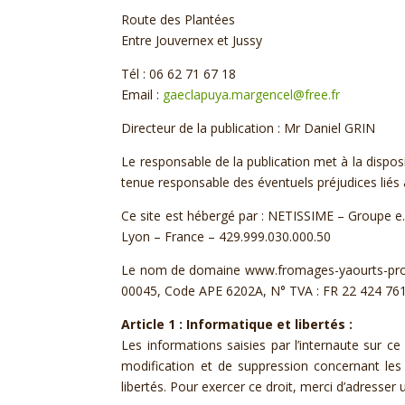
Route des Plantées
Entre Jouvernex et Jussy
Tél : 06 62 71 67 18
Email :
gaeclapuya.margencel@free.fr
Directeur de la publication :
Mr Daniel GRIN
Le responsable de la publication met à la dispos
tenue responsable des éventuels préjudices liés 
Ce site est hébergé par : NETISSIME – Groupe e.
Lyon – France – 429.999.030.000.50
Le nom de domaine www.fromages-yaourts-produi
00045, Code APE 6202A, N° TVA : FR 22 424 761 
Article 1 : Informatique et libertés :
Les informations saisies par l’internaute sur ce
modification et de suppression concernant les d
libertés. Pour exercer ce droit, merci d’adresse